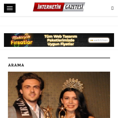
M
e
n
ü
ARAMA