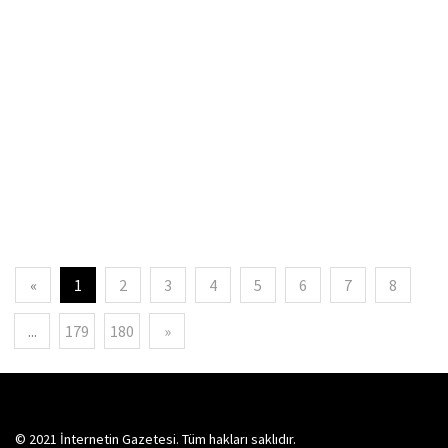
«
1
2
3
4
5
6
7
8
...
179
180
»
© 2021 İnternetin Gazetesi. Tüm hakları saklıdır.