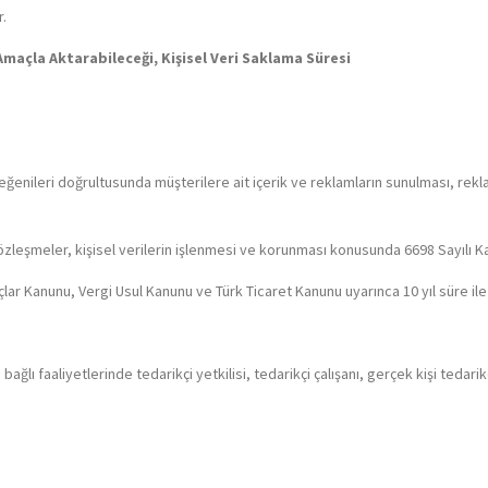
.
i Amaçla Aktarabileceği, Kişisel Veri Saklama Süresi
 beğenileri doğrultusunda müşterilere ait içerik ve reklamların sunulması, re
 sözleşmeler, kişisel verilerin işlenmesi ve korunması konusunda 6698 Sayılı
Borçlar Kanunu, Vergi Usul Kanunu ve Türk Ticaret Kanunu uyarınca 10 yıl süre il
lı faaliyetlerinde tedarikçi yetkilisi, tedarikçi çalışanı, gerçek kişi tedarikçi