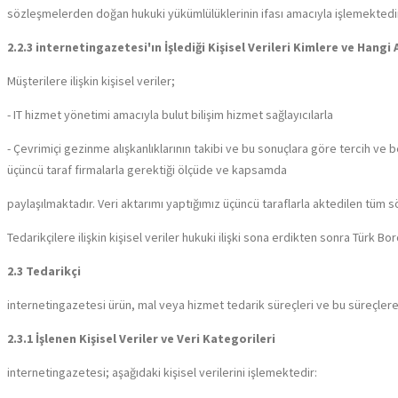
sözleşmelerden doğan hukuki yükümlülüklerinin ifası amacıyla işlemektedir
2.2.3 internetingazetesi'ın İşlediği Kişisel Verileri Kimlere ve Hang
Müşterilere ilişkin kişisel veriler;
- IT hizmet yönetimi amacıyla bulut bilişim hizmet sağlayıcılarla
- Çevrimiçi gezinme alışkanlıklarının takibi ve bu sonuçlara göre tercih ve
üçüncü taraf firmalarla gerektiği ölçüde ve kapsamda
paylaşılmaktadır. Veri aktarımı yaptığımız üçüncü taraflarla aktedilen tüm
Tedarikçilere ilişkin kişisel veriler hukuki ilişki sona erdikten sonra Türk 
2.3 Tedarikçi
internetingazetesi ürün, mal veya hizmet tedarik süreçleri ve bu süreçlere bağ
2.3.1 İşlenen Kişisel Veriler ve Veri Kategorileri
internetingazetesi; aşağıdaki kişisel verilerini işlemektedir: