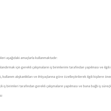
erileri aşağıdaki amaçlarla kullanmaktadır:
andırmak için gerekli çalışmaların iş birimlerimi tarafından yapılması ve ilgili
 kullanım alışkanlıkları ve ihtiyaçlarına göre özelleştirilerek ilgili kişilere ön
ili iş birimleri tarafından gerekli çalışmaların yapılması ve buna bağlı iş süreç
si