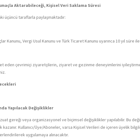
i Amaçla Aktarabileceği, Kişisel Veri Saklama Süresi
daki üçüncü taraflarla paylaşmaktadır:
Borçlar Kanunu, Vergi Usul Kanunu ve Türk Ticaret Kanunu uyarınca 10 yıl süre il
et eden çevrimiçi ziyaretçilerin, ziyaret ve gezinme deneyimlerini iyileştirm
niz.
lecekleri
nda Yapılacak Değişiklikler
uat gereği veya organizasyonel ve biçimsel değişiklikler yapılabilir. Bu değişik
azanır. Kullanıcı/Üye/Aboneler, varsa Kişisel Verileri de içeren üyelik bilgiler
ğerlendirilerek uygulamaya alınacaktır.