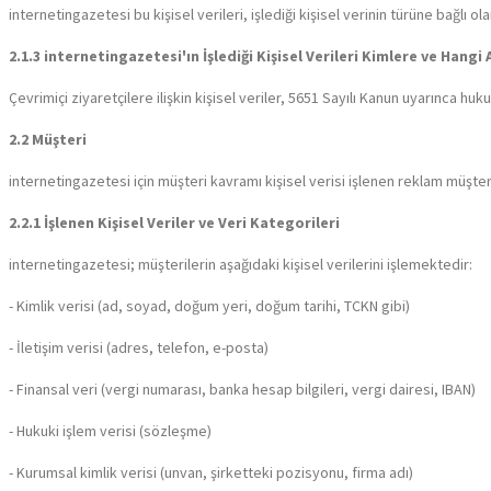
internetingazetesi bu kişisel verileri, işlediği kişisel verinin türüne bağ
2.1.3 internetingazetesi'ın İşlediği Kişisel Verileri Kimlere ve Hang
Çevrimiçi ziyaretçilere ilişkin kişisel veriler, 5651 Sayılı Kanun uyarınca huk
2.2 Müşteri
internetingazetesi için müşteri kavramı kişisel verisi işlenen reklam müşteri
2.2.1 İşlenen Kişisel Veriler ve Veri Kategorileri
internetingazetesi; müşterilerin aşağıdaki kişisel verilerini işlemektedir:
- Kimlik verisi (ad, soyad, doğum yeri, doğum tarihi, TCKN gibi)
- İletişim verisi (adres, telefon, e-posta)
- Finansal veri (vergi numarası, banka hesap bilgileri, vergi dairesi, IBAN)
- Hukuki işlem verisi (sözleşme)
- Kurumsal kimlik verisi (unvan, şirketteki pozisyonu, firma adı)