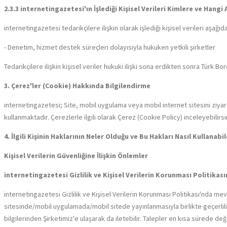
2.3.3 internetingazetesi'ın İşlediği Kişisel Verileri Kimlere ve Hang
internetingazetesi tedarikçilere ilişkin olarak işlediği kişisel verileri aşağı
- Denetim, hizmet destek süreçleri dolayısıyla hukuken yetkili şirketler
Tedarikçilere ilişkin kişisel veriler hukuki ilişki sona erdikten sonra Türk 
3. Çerez'ler (Cookie) Hakkında Bilgilendirme
internetingazetesi; Site, mobil uygulama veya mobil internet sitesini ziyar
kullanmaktadır. Çerezlerle ilgili olarak Çerez (Cookie Policy) inceleyebilirsi
4. İlgili Kişinin Haklarının Neler Olduğu ve Bu Hakları Nasıl Kullanabi
Kişisel Verilerin Güvenliğine İlişkin Önlemler
internetingazetesi Gizlilik ve Kişisel Verilerin Korunması Politikası
internetingazetesi Gizlilik ve Kişisel Verilerin Korunması Politikası'nda mevz
sitesinde/mobil uygulamada/mobil sitede yayınlanmasıyla birlikte geçerlilik k
bilgilerinden Şirketimiz'e ulaşarak da iletebilir. Talepler en kısa sürede de