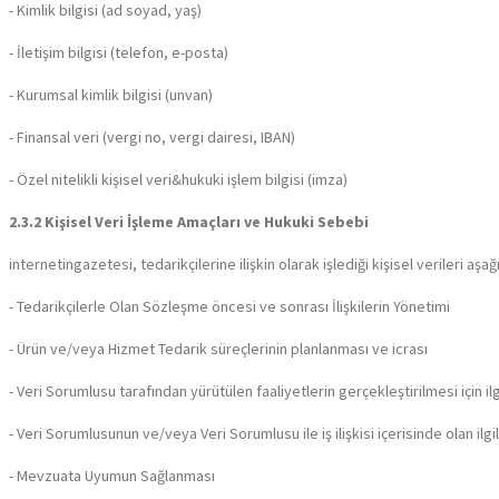
- Kimlik bilgisi (ad soyad, yaş)
- İletişim bilgisi (telefon, e-posta)
- Kurumsal kimlik bilgisi (unvan)
- Finansal veri (vergi no, vergi dairesi, IBAN)
- Özel nitelikli kişisel veri&hukuki işlem bilgisi (imza)
2.3.2 Kişisel Veri İşleme Amaçları ve Hukuki Sebebi
internetingazetesi, tedarikçilerine ilişkin olarak işlediği kişisel verileri aş
- Tedarikçilerle Olan Sözleşme öncesi ve sonrası İlişkilerin Yönetimi
- Ürün ve/veya Hizmet Tedarik süreçlerinin planlanması ve icrası
- Veri Sorumlusu tarafından yürütülen faaliyetlerin gerçekleştirilmesi için ilg
- Veri Sorumlusunun ve/veya Veri Sorumlusu ile iş ilişkisi içerisinde olan ilgili
- Mevzuata Uyumun Sağlanması