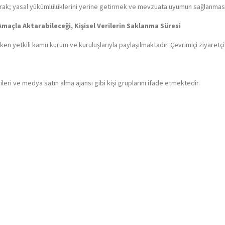
lı olarak; yasal yükümlülüklerini yerine getirmek ve mevzuata uyumun sağlanma
i Amaçla Aktarabileceği, Kişisel Verilerin Saklanma Süresi
uken yetkili kamu kurum ve kuruluşlarıyla paylaşılmaktadır. Çevrimiçi ziyaretçile
leri ve medya satın alma ajansı gibi kişi gruplarını ifade etmektedir.