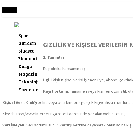
Menü
Spor
Gündem
GİZLİLİK VE KİŞİSEL VERİLERİN
Siyaset
1. Tanımlar
Ekonomi
Dünya
Bu politika kapsamında;
Magazin
İlgili kişi:
Kişisel verisi işlenen üye, abone, çevrimiçi 
Teknoloji
Yazarlar
Kayıt ortamı:
Tamamen veya kısmen otomatik olan ya
Kişisel Veri:
Kimliği belirli veya belirlenebilir gerçek kişiye ilişkin her türlü b
Site:
https://www.internetingazetesi adresinde yer alan web sitesini,
Veri İşleyen:
Veri sorumlusunun verdiği yetkiye dayanarak onun adına kişisel