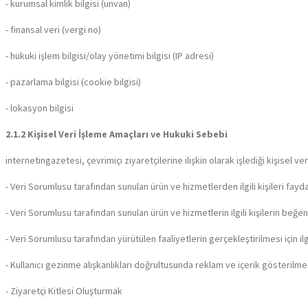
- kurumsal kimlik bilgisi (unvan)
- finansal veri (vergi no)
- hukuki işlem bilgisi/olay yönetimi bilgisi (IP adresi)
- pazarlama bilgisi (cookie bilgisi)
- lokasyon bilgisi
2.1.2 Kişisel Veri İşleme Amaçları ve Hukuki Sebebi
internetingazetesi, çevrimiçi ziyaretçilerine ilişkin olarak işlediği kişisel v
- Veri Sorumlusu tarafından sunulan ürün ve hizmetlerden ilgili kişileri faydal
- Veri Sorumlusu tarafından sunulan ürün ve hizmetlerin ilgili kişilerin beğeni,
- Veri Sorumlusu tarafından yürütülen faaliyetlerin gerçekleştirilmesi için ilg
- Kullanıcı gezinme alışkanlıkları doğrultusunda reklam ve içerik gösterilme
- Ziyaretçi Kitlesi Oluşturmak