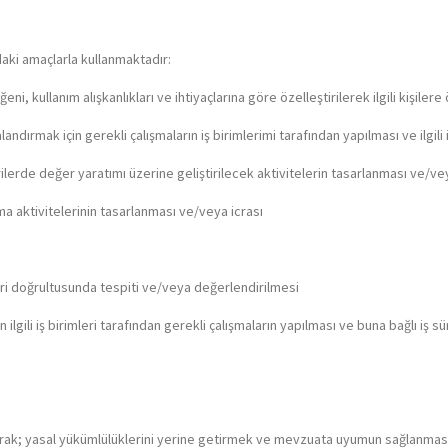
ıdaki amaçlarla kullanmaktadır:
eni, kullanım alışkanlıkları ve ihtiyaçlarına göre özelleştirilerek ilgili kişiler
andırmak için gerekli çalışmaların iş birimlerimi tarafından yapılması ve ilgili
erde değer yaratımı üzerine geliştirilecek aktivitelerin tasarlanması ve/vey
a aktivitelerinin tasarlanması ve/veya icrası
rleri doğrultusunda tespiti ve/veya değerlendirilmesi
 ilgili iş birimleri tarafından gerekli çalışmaların yapılması ve buna bağlı iş s
lı olarak; yasal yükümlülüklerini yerine getirmek ve mevzuata uyumun sağlanma