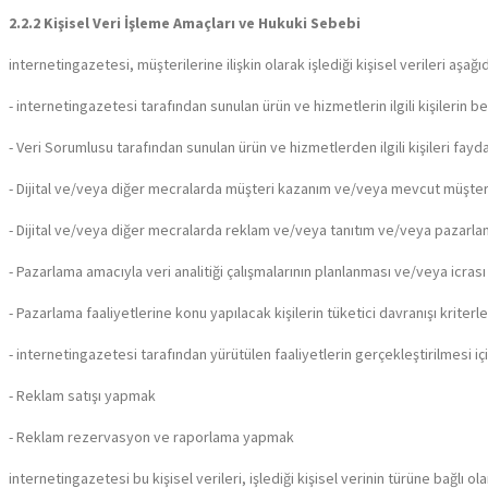
2.2.2 Kişisel Veri İşleme Amaçları ve Hukuki Sebebi
internetingazetesi, müşterilerine ilişkin olarak işlediği kişisel verileri aşağ
- internetingazetesi tarafından sunulan ürün ve hizmetlerin ilgili kişilerin beğ
- Veri Sorumlusu tarafından sunulan ürün ve hizmetlerden ilgili kişileri faydal
- Dijital ve/veya diğer mecralarda müşteri kazanım ve/veya mevcut müşteril
- Dijital ve/veya diğer mecralarda reklam ve/veya tanıtım ve/veya pazarlam
- Pazarlama amacıyla veri analitiği çalışmalarının planlanması ve/veya icrası
- Pazarlama faaliyetlerine konu yapılacak kişilerin tüketici davranışı krite
- internetingazetesi tarafından yürütülen faaliyetlerin gerçekleştirilmesi için
- Reklam satışı yapmak
- Reklam rezervasyon ve raporlama yapmak
internetingazetesi bu kişisel verileri, işlediği kişisel verinin türüne bağ