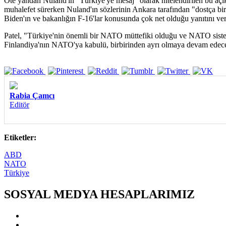
Öte yandan Nuland'ın "Türkiye'ye mesaj" olarak nitelendirilen bu açı
muhalefet sürerken Nuland'ın sözlerinin Ankara tarafından "dostça b
Biden'ın ve bakanlığın F-16'lar konusunda çok net olduğu yanıtını ver
Patel, "Türkiye'nin önemli bir NATO müttefiki olduğu ve NATO sistem
Finlandiya'nın NATO'ya kabulü, birbirinden ayrı olmaya devam edecek; 
Rabia Çamcı
Editör
Etiketler:
ABD
NATO
Türkiye
SOSYAL MEDYA HESAPLARIMIZ