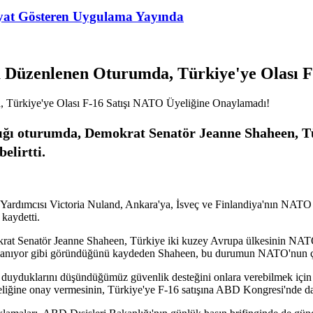
Fiyat Gösteren Uygulama Yayında
a Düzenlenen Oturumda, Türkiye'ye Olası 
adığı oturumda, Demokrat Senatör Jeanne Shaheen, T
belirtti.
Yardımcısı Victoria Nuland, Ankara'ya, İsveç ve Finlandiya'nın NATO 
 kaydetti.
krat Senatör Jeanne Shaheen, Türkiye iki kuzey Avrupa ülkesinin NATO ü
ullanıyor gibi göründüğünü kaydeden Shaheen, bu durumun NATO'nun çı
 duyduklarını düşündüğümüz güvenlik desteğini onlara verebilmek için 
liğine onay vermesinin, Türkiye'ye F-16 satışına ABD Kongresi'nde daha