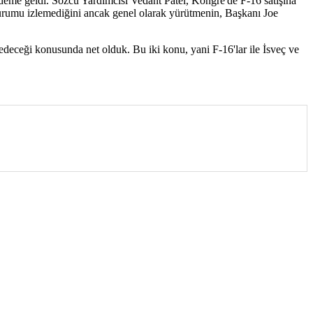
deme geldi. Sözcü Yardımcısı Vedant Patel, Kongre'de F-16 satışına
turumu izlemediğini ancak genel olarak yürütmenin, Başkanı Joe
eceği konusunda net olduk. Bu iki konu, yani F-16'lar ile İsveç ve