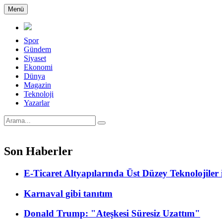
Menü
Spor
Gündem
Siyaset
Ekonomi
Dünya
Magazin
Teknoloji
Yazarlar
Son Haberler
E-Ticaret Altyapılarında Üst Düzey Teknolojile
Karnaval gibi tanıtım
Donald Trump: "Ateşkesi Süresiz Uzattım"