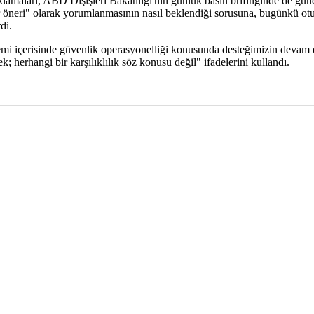
klamaları, ABD Dışişleri Bakanlığı'nın günlük basın brifinginde de gün
ir öneri" olarak yorumlanmasının nasıl beklendiği sorusuna, bugünkü o
di.
i içerisinde güvenlik operasyonelliği konusunda desteğimizin devam ed
herhangi bir karşılıklılık söz konusu değil" ifadelerini kullandı.