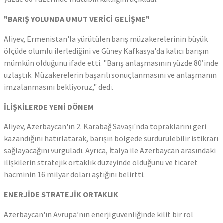
"BARIŞ YOLUNDA UMUT VERİCİ GELİŞME"
Aliyev, Ermenistan'la yürütülen barış müzakerelerinin büyük
ölçüde olumlu ilerlediğini ve Güney Kafkasya'da kalıcı barışın
mümkün olduğunu ifade etti. "Barış anlaşmasının yüzde 80’inde
uzlaştık. Müzakerelerin başarılı sonuçlanmasını ve anlaşmanın
imzalanmasını bekliyoruz," dedi.
İLİŞKİLERDE YENİ DÖNEM
Aliyev, Azerbaycan'ın 2. Karabağ Savaşı'nda topraklarını geri
kazandığını hatırlatarak, barışın bölgede sürdürülebilir istikrarı
sağlayacağını vurguladı. Ayrıca, İtalya ile Azerbaycan arasındaki
ilişkilerin stratejik ortaklık düzeyinde olduğunu ve ticaret
hacminin 16 milyar doları aştığını belirtti.
ENERJİDE STRATEJİK ORTAKLIK
Azerbaycan'ın Avrupa’nın enerji güvenliğinde kilit bir rol