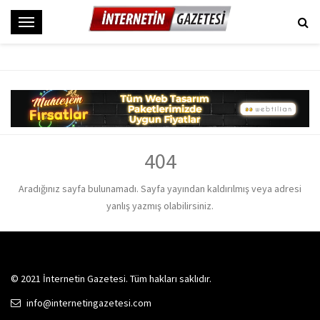
M
e
n
ü
404
Aradığınız sayfa bulunamadı. Sayfa yayından kaldırılmış veya adresi
yanlış yazmış olabilirsiniz.
© 2021 İnternetin Gazetesi. Tüm hakları saklıdır.
info@internetingazetesi.com