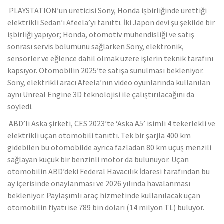
PLAYSTATION’un üreticisi Sony, Honda işbirliğinde ürettiği
elektrikli Sedan’ı Afeela’yı tanıttı. İki Japon devi şu şekilde bir
işbirliği yapıyor; Honda, otomotiv mühendisliği ve satış
sonrası servis bölümünü sağlarken Sony, elektronik,
sensörler ve eğlence dahil olmak üzere işlerin teknik tarafını
kapsıyor. Otomobilin 2025’te satışa sunulması bekleniyor.
Sony, elektrikli aracı Afeela’nın video oyunlarında kullanılan
aynı Unreal Engine 3D teknolojisi ile çalıştırılacağını da
söyledi.
ABD’li Aska şirketi, CES 2023’te ‘Aska A5’ isimli 4 tekerlekli ve
elektrikli uçan otomobili tanıttı. Tek bir şarjla 400 km
gidebilen bu otomobilde ayrıca fazladan 80 km uçuş menzili
sağlayan küçük bir benzinli motor da bulunuyor. Uçan
otomobilin ABD’deki Federal Havacılık İdaresi tarafından bu
ay içerisinde onaylanması ve 2026 yılında havalanması
bekleniyor. Paylaşımlı araç hizmetinde kullanılacak uçan
otomobilin fiyatı ise 789 bin doları (14 milyon TL) buluyor.