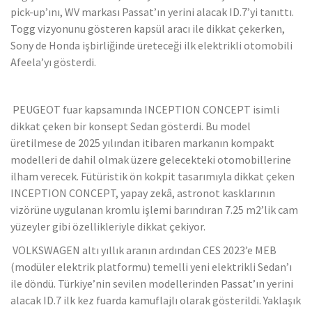
pick-up’ını, WV markası Passat’ın yerini alacak ID.7’yi tanıttı.
Togg vizyonunu gösteren kapsül aracı ile dikkat çekerken,
Sony de Honda işbirliğinde üreteceği ilk elektrikli otomobili
Afeela’yı gösterdi.
PEUGEOT fuar kapsamında INCEPTION CONCEPT isimli
dikkat çeken bir konsept Sedan gösterdi. Bu model
üretilmese de 2025 yılından itibaren markanın kompakt
modelleri de dahil olmak üzere gelecekteki otomobillerine
ilham verecek. Fütüristik ön kokpit tasarımıyla dikkat çeken
INCEPTION CONCEPT, yapay zekâ, astronot kasklarının
vizörüne uygulanan kromlu işlemi barındıran 7.25 m2’lik cam
yüzeyler gibi özellikleriyle dikkat çekiyor.
VOLKSWAGEN altı yıllık aranın ardından CES 2023’e MEB
(modüler elektrik platformu) temelli yeni elektrikli Sedan’ı
ile döndü. Türkiye’nin sevilen modellerinden Passat’ın yerini
alacak ID.7 ilk kez fuarda kamuflajlı olarak gösterildi. Yaklaşık