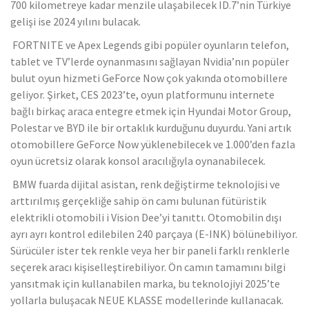
700 kilometreye kadar menzile ulaşabilecek ID.7’nin Türkiye
gelişi ise 2024 yılını bulacak.
FORTNITE ve Apex Legends gibi popüler oyunların telefon,
tablet ve TV’lerde oynanmasını sağlayan Nvidia’nın popüler
bulut oyun hizmeti GeForce Now çok yakında otomobillere
geliyor. Şirket, CES 2023’te, oyun platformunu internete
bağlı birkaç araca entegre etmek için Hyundai Motor Group,
Polestar ve BYD ile bir ortaklık kurduğunu duyurdu. Yani artık
otomobillere GeForce Now yüklenebilecek ve 1.000’den fazla
oyun ücretsiz olarak konsol aracılığıyla oynanabilecek.
BMW fuarda dijital asistan, renk değiştirme teknolojisi ve
arttırılmış gerçekliğe sahip ön camı bulunan fütüristik
elektrikli otomobili i Vision Dee’yi tanıttı. Otomobilin dışı
ayrı ayrı kontrol edilebilen 240 parçaya (E-INK) bölünebiliyor.
Sürücüler ister tek renkle veya her bir paneli farklı renklerle
seçerek aracı kişiselleştirebiliyor. Ön camın tamamını bilgi
yansıtmak için kullanabilen marka, bu teknolojiyi 2025’te
yollarla buluşacak NEUE KLASSE modellerinde kullanacak.