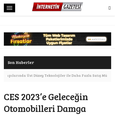
M
e
n
ü
Son Haberler
Altyapılarında Üst Düzey Teknolojiler ile Daha Fazla Satış Mümkü
CES 2023’e Geleceğin
Otomobilleri Damga