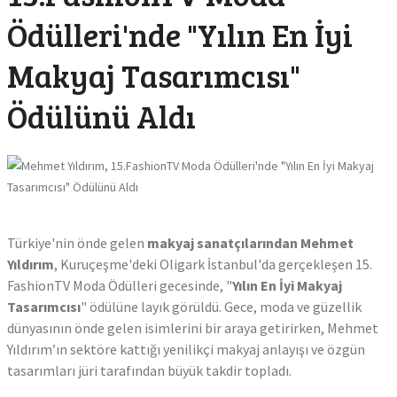
Trump:
Ödülleri'nde "Yılın En İyi
"Ateşke
Süresiz
Makyaj Tasarımcısı"
Uzattı
Ödülünü Aldı
Altın
Alacak
Dikkat:
Bölgen
Göre
Anlık
Türkiye'nin önde gelen
makyaj sanatçılarından Mehmet
Fiyat
Yıldırım
, Kuruçeşme'deki Oligark İstanbul'da gerçekleşen 15.
Göster
FashionTV Moda Ödülleri gecesinde, "
Yılın En İyi Makyaj
Uygul
Tasarımcısı
" ödülüne layık görüldü. Gece, moda ve güzellik
Yayın
dünyasının önde gelen isimlerini bir araya getirirken, Mehmet
Yıldırım’ın sektöre kattığı yenilikçi makyaj anlayışı ve özgün
tasarımları jüri tarafından büyük takdir topladı.