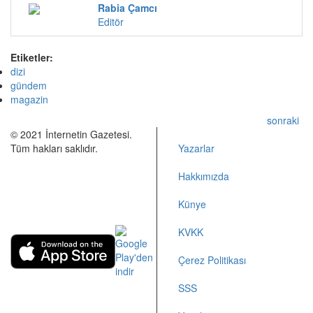
Rabia Çamcı
Editör
Etiketler:
dizi
gündem
magazin
sonraki
© 2021 İnternetin Gazetesi.
Tüm hakları saklıdır.
Yazarlar
info@internetingazetesi.com
Hakkımızda
+90 212 2505455
Künye
KVKK
Çerez Politikası
SSS