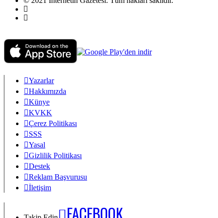
© 2021 İnternetin Gazetesi. Tüm hakları saklıdır.
info@internetingazetesi.com
+90 212 2505455
Yazarlar
Hakkımızda
Künye
KVKK
Çerez Politikası
SSS
Yasal
Gizlilik Politikası
Destek
Reklam Başvurusu
İletişim
FACEBOOK
Takip Edin