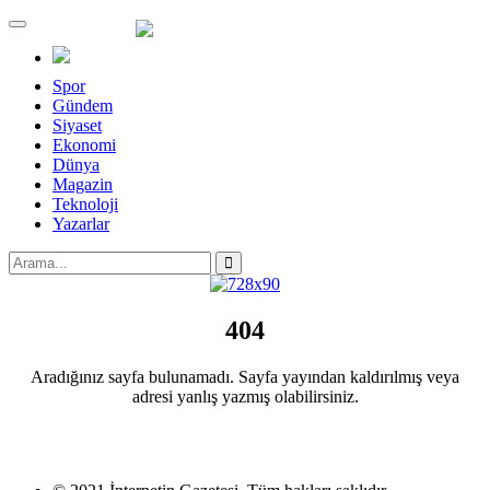
Menü
Spor
Gündem
Siyaset
Ekonomi
Dünya
Magazin
Teknoloji
Yazarlar
404
Aradığınız sayfa bulunamadı. Sayfa yayından kaldırılmış veya
adresi yanlış yazmış olabilirsiniz.