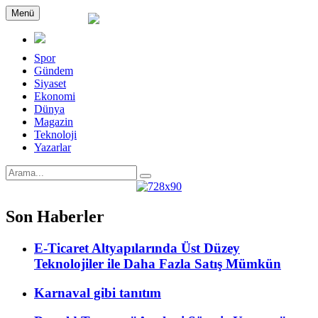
Menü
Spor
Gündem
Siyaset
Ekonomi
Dünya
Magazin
Teknoloji
Yazarlar
Son Haberler
E-Ticaret Altyapılarında Üst Düzey
Teknolojiler ile Daha Fazla Satış Mümkün
Karnaval gibi tanıtım