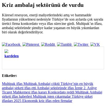
Kriz ambalaj sektörünü de vurdu
Küresel resesyon, enerji maliyetlerindeki artış ve hammadde
fiyatlarının yükselmesi nedeniyle Türkiye’de son aylarda çok sayıda
üretici firma konkordato veya iflas sürecine girdi. Multipak’ın iflası,
ambalaj sektöründe şimdiye kadar yaşanan en büyük yıkımlardan
biri olarak değerlendiriliyor.
kardelen
Etiketler:
Multipak iflas Multipak Ambalaj çöktü Türkiye’nin en büyük
ambalaj şirketi iflas etti Ambalaj sektöründe iflas İzmir 2. Asliye
Ticaret Mahkemesi iflas kararı Konkordato reddi Multipak Ambalaj
şirketi iflas haberleri Multipak işten çıkarmalar Türkiye şirket
iflasları 2025 Ekonomik kriz iflas eden firmalar