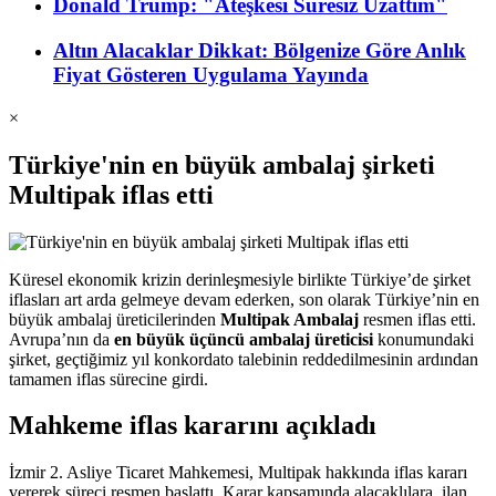
Donald Trump: "Ateşkesi Süresiz Uzattım"
Altın Alacaklar Dikkat: Bölgenize Göre Anlık
Fiyat Gösteren Uygulama Yayında
×
Türkiye'nin en büyük ambalaj şirketi
Multipak iflas etti
Küresel ekonomik krizin derinleşmesiyle birlikte Türkiye’de şirket
iflasları art arda gelmeye devam ederken, son olarak Türkiye’nin en
büyük ambalaj üreticilerinden
Multipak Ambalaj
resmen iflas etti.
Avrupa’nın da
en büyük üçüncü ambalaj üreticisi
konumundaki
şirket, geçtiğimiz yıl konkordato talebinin reddedilmesinin ardından
tamamen iflas sürecine girdi.
Mahkeme iflas kararını açıkladı
İzmir 2. Asliye Ticaret Mahkemesi, Multipak hakkında iflas kararı
vererek süreci resmen başlattı. Karar kapsamında alacaklılara, ilan