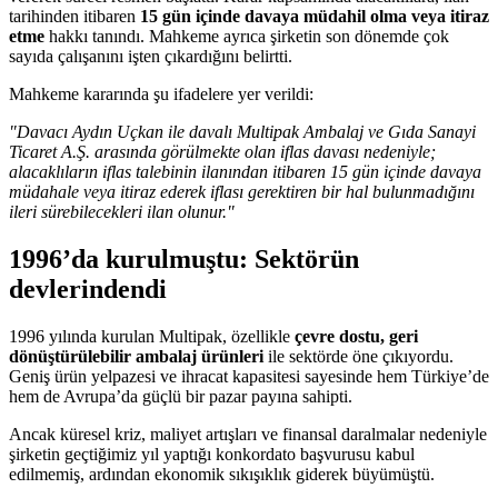
tarihinden itibaren
15 gün içinde davaya müdahil olma veya itiraz
etme
hakkı tanındı. Mahkeme ayrıca şirketin son dönemde çok
sayıda çalışanını işten çıkardığını belirtti.
Mahkeme kararında şu ifadelere yer verildi:
"Davacı Aydın Uçkan ile davalı Multipak Ambalaj ve Gıda Sanayi
Ticaret A.Ş. arasında görülmekte olan iflas davası nedeniyle;
alacaklıların iflas talebinin ilanından itibaren 15 gün içinde davaya
müdahale veya itiraz ederek iflası gerektiren bir hal bulunmadığını
ileri sürebilecekleri ilan olunur."
1996’da kurulmuştu: Sektörün
devlerindendi
1996 yılında kurulan Multipak, özellikle
çevre dostu, geri
dönüştürülebilir ambalaj ürünleri
ile sektörde öne çıkıyordu.
Geniş ürün yelpazesi ve ihracat kapasitesi sayesinde hem Türkiye’de
hem de Avrupa’da güçlü bir pazar payına sahipti.
Ancak küresel kriz, maliyet artışları ve finansal daralmalar nedeniyle
şirketin geçtiğimiz yıl yaptığı konkordato başvurusu kabul
edilmemiş, ardından ekonomik sıkışıklık giderek büyümüştü.