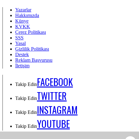
Yazarlar
Hakkımızda
Künye
KVKK
Çerez Politikası
SSS
Yasal
Gizlilik Politikası
Destek
Reklam Başvurusu
İletişim
FACEBOOK
Takip Edin
TWITTER
Takip Edin
INSTAGRAM
Takip Edin
YOUTUBE
Takip Edin
Takip Edin: Facebook