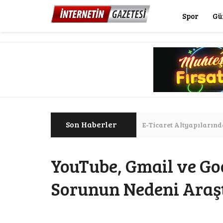
Spor
Gü
Son Haberler
E-Ticaret Altyapılarınd
Donald Trump: "Ate
YouTube, Gmail ve Goo
Sorunun Nedeni Araşt