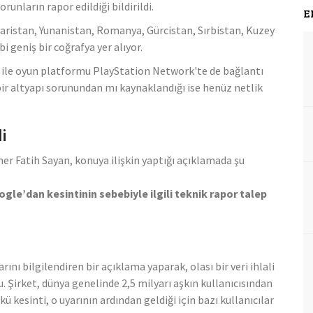
unların rapor edildiği bildirildi.
E
aristan, Yunanistan, Romanya, Gürcistan, Sırbistan, Kuzey
 geniş bir coğrafya yer alıyor.
fy ile oyun platformu PlayStation Network'te de bağlantı
bir altyapı sorunundan mı kaynaklandığı ise henüz netlik
i
er Fatih Sayan, konuya ilişkin yaptığı açıklamada şu
le’dan kesintinin sebebiyle ilgili teknik rapor talep
ını bilgilendiren bir açıklama yaparak, olası bir veri ihlali
. Şirket, dünya genelinde 2,5 milyarı aşkın kullanıcısından
ü kesinti, o uyarının ardından geldiği için bazı kullanıcılar