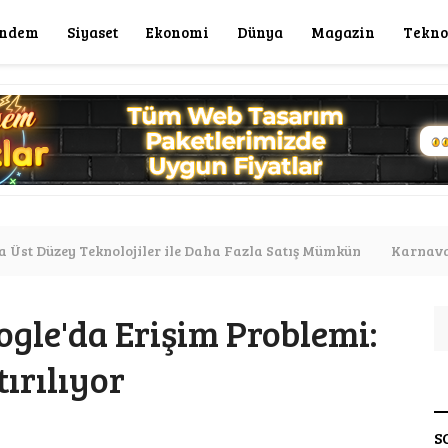
ndem
Siyaset
Ekonomi
Dünya
Magazin
Tekno
a Üst Düzey Teknolojiler ile Daha Fazla Satış Mümkün
Karnaval
şkesi Süresiz Uzattım"
Altın Alacaklar Dikkat: Bölgenize Gör
gle'da Erişim Problemi:
ırılıyor
S