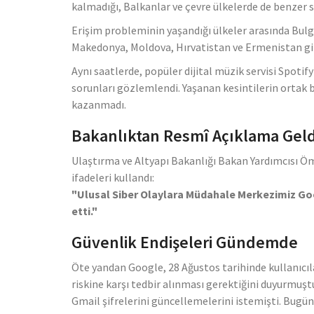
kalmadığı, Balkanlar ve çevre ülkelerde de benzer sor
Erişim probleminin yaşandığı ülkeler arasında Bulg
Makedonya, Moldova, Hırvatistan ve Ermenistan gibi
Aynı saatlerde, popüler dijital müzik servisi Spoti
sorunları gözlemlendi. Yaşanan kesintilerin ortak 
kazanmadı.
Bakanlıktan Resmî Açıklama Geld
Ulaştırma ve Altyapı Bakanlığı Bakan Yardımcısı Öm
ifadeleri kullandı:
"Ulusal Siber Olaylara Müdahale Merkezimiz Goog
etti."
Güvenlik Endişeleri Gündemde
Öte yandan Google, 28 Ağustos tarihinde kullanıcılar
riskine karşı tedbir alınması gerektiğini duyurmuştu
Gmail şifrelerini güncellemelerini istemişti. Bugünk