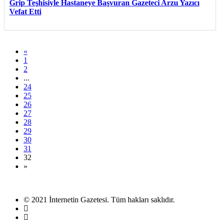
Grip Teşhisiyle Hastaneye Başvuran Gazeteci Arzu Yazıcı
Vefat Etti
«
1
2
...
24
25
26
27
28
29
30
31
32
»
© 2021 İnternetin Gazetesi. Tüm hakları saklıdır.
info@internetingazetesi.com
+90 212 2505455