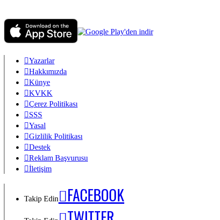
Yazarlar
Hakkımızda
Künye
KVKK
Çerez Politikası
SSS
Yasal
Gizlilik Politikası
Destek
Reklam Başvurusu
İletişim
FACEBOOK
Takip Edin
TWITTER