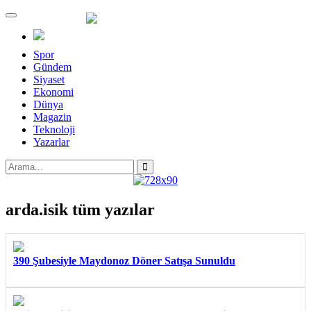
Menü
Spor
Gündem
Siyaset
Ekonomi
Dünya
Magazin
Teknoloji
Yazarlar
arda.isik
tüm yazılar
390 Şubesiyle Maydonoz Döner Satışa Sunuldu