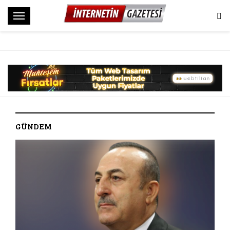
M
e
n
ü
GÜNDEM