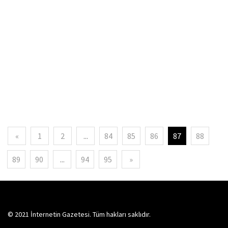
«
1
2
...
84
85
86
87
88
89
90
...
94
95
»
© 2021 İnternetin Gazetesi. Tüm hakları saklıdır.