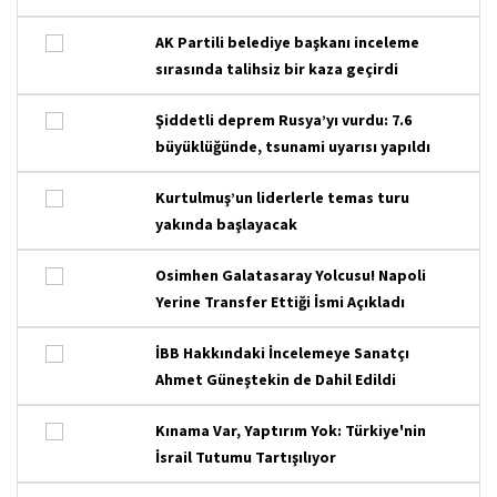
AK Partili belediye başkanı inceleme
sırasında talihsiz bir kaza geçirdi
Şiddetli deprem Rusya’yı vurdu: 7.6
büyüklüğünde, tsunami uyarısı yapıldı
Kurtulmuş’un liderlerle temas turu
yakında başlayacak
Osimhen Galatasaray Yolcusu! Napoli
Yerine Transfer Ettiği İsmi Açıkladı
İBB Hakkındaki İncelemeye Sanatçı
Ahmet Güneştekin de Dahil Edildi
Kınama Var, Yaptırım Yok: Türkiye'nin
İsrail Tutumu Tartışılıyor