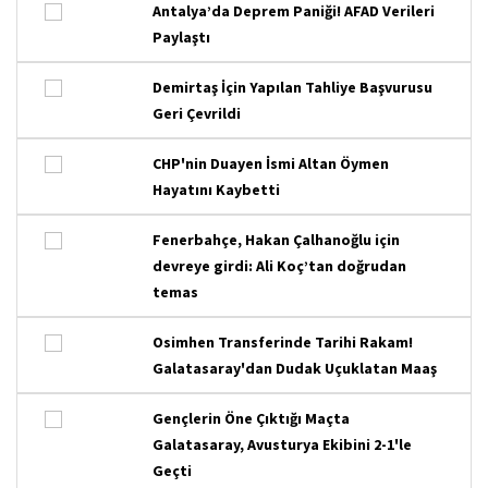
Antalya’da Deprem Paniği! AFAD Verileri
Paylaştı
Demirtaş İçin Yapılan Tahliye Başvurusu
Geri Çevrildi
CHP'nin Duayen İsmi Altan Öymen
Hayatını Kaybetti
Fenerbahçe, Hakan Çalhanoğlu için
devreye girdi: Ali Koç’tan doğrudan
temas
Osimhen Transferinde Tarihi Rakam!
Galatasaray'dan Dudak Uçuklatan Maaş
Gençlerin Öne Çıktığı Maçta
Galatasaray, Avusturya Ekibini 2-1'le
Geçti