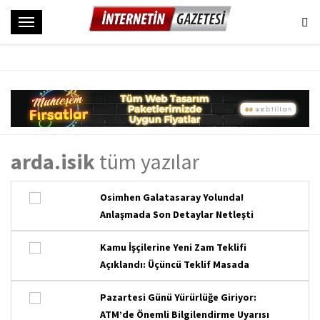
M
e
n
ü
arda.isik
tüm yazılar
Osimhen Galatasaray Yolunda!
Anlaşmada Son Detaylar Netleşti
Kamu İşçilerine Yeni Zam Teklifi
Açıklandı: Üçüncü Teklif Masada
Pazartesi Günü Yürürlüğe Giriyor:
ATM’de Önemli Bilgilendirme Uyarısı