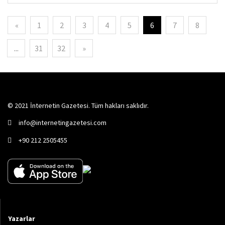
«
1
2
3
4
5
6
7
8
...
31
32
»
© 2021 İnternetin Gazetesi. Tüm hakları saklıdır.
info@internetingazetesi.com
+90 212 2505455
Yazarlar